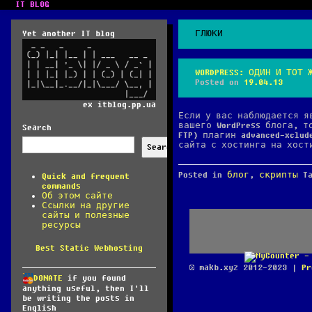
IT BLOG
Yet another IT blog
ГЛЮКИ
WORDPRESS: ОДИН И ТОТ 
Posted on
19.04.13
ex itblog.pp.ua
Если у вас наблюдается я
вашего WordPress блога, т
Search
FTP) плагин advanced-xclu
сайта с хостинга на хост
Search
Posted in
блог
,
скрипты
T
Quick and frequent
commands
Об этом сайте
Ссылки на другие
сайты и полезные
ресурсы
Best Static Webhosting
© makb.xyz 2012-2023 |
Pr
DONATE
if you found
anything useful, then I'll
be writing the posts in
English