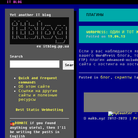
IT BLOG
Yet another IT blog
ПЛАГИНЫ
WORDPRESS: ОДИН И ТОТ 
Posted on
19.04.13
ex itblog.pp.ua
Если у вас наблюдается я
вашего WordPress блога, т
Search
FTP) плагин advanced-xclu
сайта с хостинга на хост
Search
Posted in
блог
,
скрипты
T
Quick and frequent
commands
Об этом сайте
Ссылки на другие
сайты и полезные
ресурсы
Best Static Webhosting
© makb.xyz 2012-2023 |
Pr
DONATE
if you found
anything useful, then I'll
be writing the posts in
English