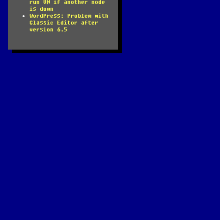
run VM if another node
is down
WordPress: Problem with
Classic Editor after
version 6.5