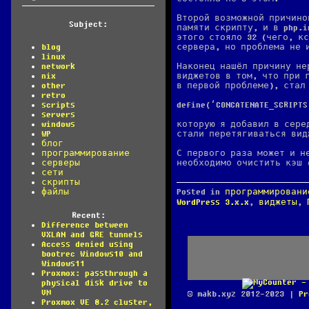
Второй возможной причино
Subject:
памяти скрипту, и в php.i
этого стояло 32 (чего, к
сервера, но проблема не 
blog
linux
Наконец нашёл причину не
network
виджетов в том, что при г
nix
в первой проблеме), стал
other
retro
define(‘CONCATENATE_SCRIPTS
scripts
servers
которую я добавил в сере
windows
стали перетягиваться вид
WP
блог
С первого раза может и н
программирование
необходимо очистить кэш 
серверы
сети
скрипты
Posted in
программировани
файлы
WordPress 3.x.x
,
виджеты
,
Recent:
Difference between
VXLAN and GRE tunnels
Access denied using
bootrec Windows10 and
Windows11
Proxmox: passthrough a
physical disk drive to
VM
© makb.xyz 2012-2023 |
Pr
Proxmox VE 8.2 cluster,