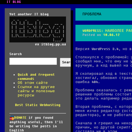
IT BLOG
Yet another IT blog
ПРОБЛЕМА
WORDPRESS: НАИБОЛЕЕ Р
Posted on
18.06.12
ex itblog.pp.ua
Версия WordPress 3.4, но 
Search
Столкнулся с проблемой: 
сообщил мне, что ему не 
Search
вручную, а код вывел на 
Я скопировал код в текст
Quick and frequent
хостинга/, обновил стран
commands
ошибка 404.
Об этом сайте
Ссылки на другие
Проблема оказалась с реж
сайты и полезные
решение проблемы состоит
ресурсы
это делать например редак
Best Static Webhosting
Вторая проблема, с котор
меня изчез редактор (ост
редактора), и не работал
DONATE
if you found
anything useful, then I'll
Сначала я грешил на неко
be writing the posts in
причин, но другой скрипт
English
состояла не в этом.