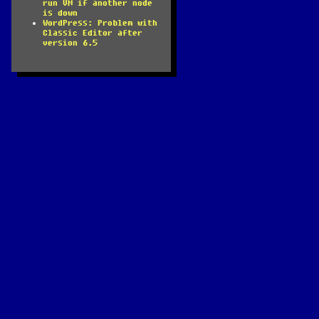
run VM if another node
is down
WordPress: Problem with
Classic Editor after
version 6.5