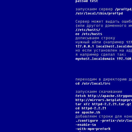
passwd test
запускаем сервер
proftpd
/usr/local/sbin/proftpd
Сервер может выдать ошибк
(или другого доменного и
/etc/hosts
ee /etc/hosts
дописываем строку
нужный айпи (например 12
127.0.0.1 localhost.localdo
но если установлен на а
я например сделал так:
myvhost.localdomain 192.168
переходим в директорию д
cd /usr/local/src
запускаем скачивание
fetch http://apache.strygun
http://mirrors.besplatnyepr
tar xfz httpd-2.2.21.tar.gz
cd httpd-2.2.21
ee apache.sh
добавляем строки для кон
./configure -prefix=/usr/lo
-enable-so
-with-mpm=prefork