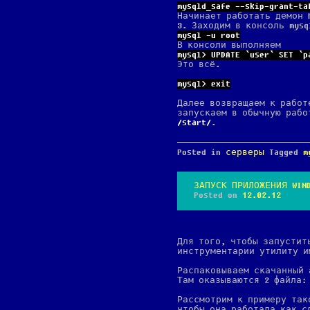
mysqld_safe --skip-grant-ta
Начинает работать демон 
3. Заходим в консоль mysq
mysql -u root
В консоли выполняем
mysql> UPDATE `user` SET `p
Это всё.
mysql> exit
Далее возвращаем к работ
запускаем в обычную раб
start
.
Posted in
серверы
Tagged
m
ЗАПУСК ПРИЛОЖЕНИЯ WIND
Posted on
12.02.12
Для того, чтобы запустит
инструментарии утилиту 
Распаковываем скачанный
Там оказываются 2 файла
Рассмотрим к примеру так
чтобы она работала как с