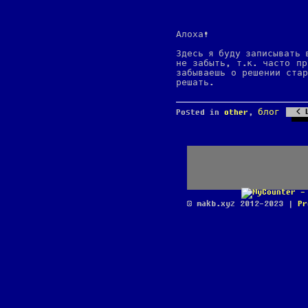
Алоха!
Здесь я буду записывать 
не забыть, т.к. часто пр
забываешь о решении стар
решать.
Posted in
other
,
блог
© makb.xyz 2012-2023 |
Pr