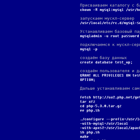
Присваиваем каталогу с 
chown -R mysql:mysql /usr/h
запускаем мускл-сервер
/usr/local/etc/rc.d/mysql-s
Устанавливаем базовый па
mysqladmin -u root password
подключаемся к мускл-сер
mysql -p
создаём базу данных
create database test_wp;
создаём пользователя и д
GRANT ALL PRIVILEGES ON tes
OPTION;
Дальше устанавливаем са
fetch http://ua2.php.net/ge
tar xfz
cd php-5.3.8.tar.gz
ee php.sh
./configure —prefix=/usr/l
-with-mysql=/usr/local
-with-apxs2=/usr/local/apac
sh php.sh
make