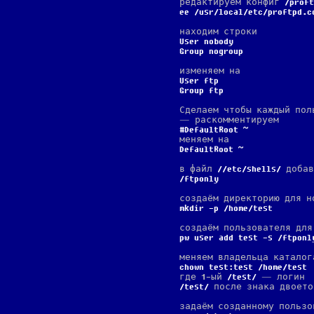
редактируем конфиг
proft
ee /usr/local/etc/proftpd.c
находим строки
User nobody
Group nogroup
изменяем на
User ftp
Group ftp
Сделаем чтобы каждый пол
— раскомментируем
#DefaultRoot ~
меняем на
DefaultRoot ~
в файл
/etc/shells
добав
/ftponly
создаём директорию для н
mkdir -p /home/test
создаём пользователя для
pw user add test -s /ftponl
меняем владельца каталог
chown test:test /home/test
где 1-ый
test
— логин
test
после знака двоето
задаём созданному пользо