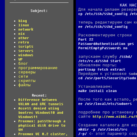
КАК НАС
Для начала делаем резер
Subject:
cp /etc/ssh/sshd_config /et
blog
теперь редактируем сам к
linux
ee /etc/ssh/sshd_config
network
nix
Раскомментируем строки
other
Port 22
retro
PasswordAuthentication yes
scripts
PermitEmptyPasswords no
servers
windows
запускаем службу
sshd
WP
/etc/rc.d/sshd start
блог
Обновляем порты:
программирование
portsnap fetch extract
серверы
Перейдем к установке sudo
сети
cd /usr/ports/security/sudo
скрипты
файлы
Устанавливаем:
make install clean
Recent:
После того как встало, р
Difference between
ee /usr/local/etc/sudoers
VXLAN and GRE tunnels
Access denied using
подробнее про установку 
bootrec Windows10 and
сайте
http://www.nibbl.ru/
Windows11
Proxmox: passthrough a
Создание каталога для ис
physical disk drive to
mkdir -p /usr/local/src
VM
-p
<- этот параметр соз
Proxmox VE 8.2 cluster,