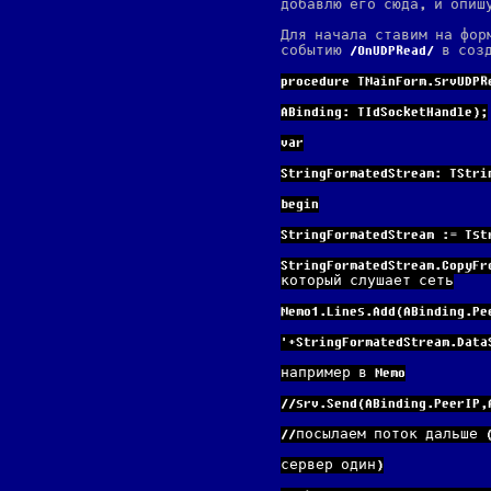
добавлю его сюда, и опиш
Для начала ставим на фо
событию
OnUDPRead
в созд
procedure TMainForm.srvUDPR
ABinding: TIdSocketHandle);
var
StringFormatedStream: TSt
begin
StringFormatedStream := Ts
StringFormatedStream.CopyF
который слушает сеть
Memo1.Lines.Add(ABinding.Pe
'+StringFormatedStream.Da
например в Memo
//srv.Send(ABinding.PeerIP,
//посылаем поток дальше 
сервер один)