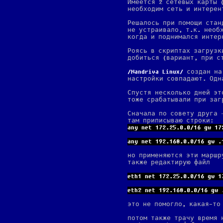
Имеется 2 сетевых карты 
необходим сеть и интерен
Решалось при помощи стан
не устраивало, т.к. необ
когда и поднимался интер
Роясь в скриптах загрузк
добиться (вариант, при с
Mandriva Linux
создан на
настройки совпадают. Одн
Спустя несколько дней эт
тоже срабатывали при заг
Сначала по совету друга
там приписываю строки:
any net 172.25.0.0/16 gw 17
any net 192.168.0.0/16 gw .
но применяются эти марш
также редактирую файл
eth1 net 172.25.0.0/16 gw 1
eth2 net 192.168.0.0/16 gw 
это не помогло, какая-то
потом также трачу время 