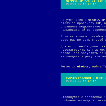
WINDOWS XP КАК СЕРВЕР 
Posted on
12.02.12
По умолчанию в Windows XP
столу по протоколу RDP, 
ограничив подключение ли
пользователей одновремен
Есть несколько способов 
реестра, но есть способ 
Для этого необходимо ск
перезагрузить компьютер,
после чего запустить дан
наслаждаться результатом
Posted in
windows
,
файлы
T
МАРШРУТИЗАЦИЯ В MANDRI
Posted on
12.02.12
Столкнулся с проблемой и
проблема выглядела таким