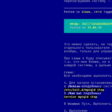
Перезагружаем систему —
Posted in
linux
,
сети
Tagg
MYSQL: ВОССТАНАВЛИВАЕ
Posted on
12.02.12
Это можно сделать, не те
отдельного пользователя 
вообще, только для управ
Про Linux я буду описыват
т.к. это мне ближе, но и
каждой системы, а дальше
Linux:
Всё необходимо выполнять 
1. Для начала останавли
в
Debian-оподобных
сист
/etc/init.d/mysqld stop
В
Rad hat подобных
service mysqld stop
В Windows Пуск, Выполнит
2. Выполняем