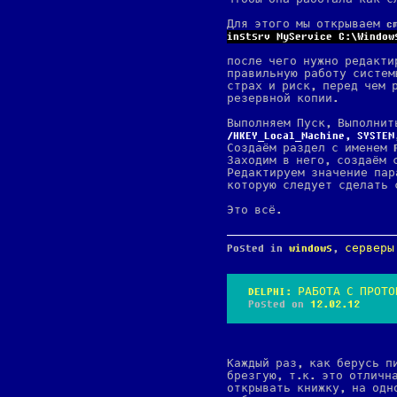
Для этого мы открываем c
instsrv MyService C:\Window
после чего нужно редакти
правильную работу систем
страх и риск, перед чем 
резервной копии.
Выполняем Пуск, Выполни
HKEY_Local_Machine, SYSTEM
Создаём раздел с именем P
Заходим в него, создаём 
Редактируем значение па
которую следует сделать 
Это всё.
Posted in
windows
,
серверы
DELPHI: РАБОТА С ПРОТО
Posted on
12.02.12
Каждый раз, как берусь п
брезгую, т.к. это отличн
открывать книжку, на одн