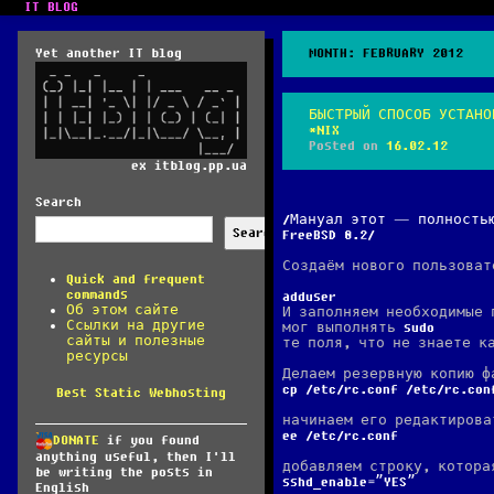
IT BLOG
Yet another IT blog
MONTH:
FEBRUARY 2012
БЫСТРЫЙ СПОСОБ УСТАНО
*NIX
Posted on
16.02.12
ex itblog.pp.ua
Search
Мануал этот — полностью
Search
FreeBSD 8.2
Создаём нового пользоват
Quick and frequent
commands
adduser
Об этом сайте
И заполняем необходимые 
Ссылки на другие
мог выполнять
sudo
сайты и полезные
те поля, что не знаете к
ресурсы
Делаем резервную копию ф
cp /etc/rc.conf /etc/rc.con
Best Static Webhosting
начинаем его редактирова
ee /etc/rc.conf
DONATE
if you found
anything useful, then I'll
добавляем строку, котора
be writing the posts in
sshd_enable=”YES”
English