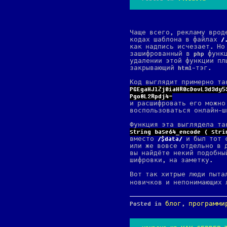
Чаще всего, рекламу вро
кодах шаблона в файлах
как надпись исчезает. Но
зашифрованный в php функц
удалении этой функции пл
закрывающий html-тэг.
Код выглядит примерно та
PGEgaHJlZj0iaHR0cDovL3d3dy5
Pgo8L2Rpdj4=
и расшифровать его можно
воспользоваться онлайн-
Функция эта выглядела та
string base64_encode ( stri
вместо
$data
и был тот с
или же вовсе отдельно в 
вы найдёте некий подобны
шифровки, на заметку.
Вот так хитрые люди пыта
новичков и непонимающих 
Posted in
блог
,
программи