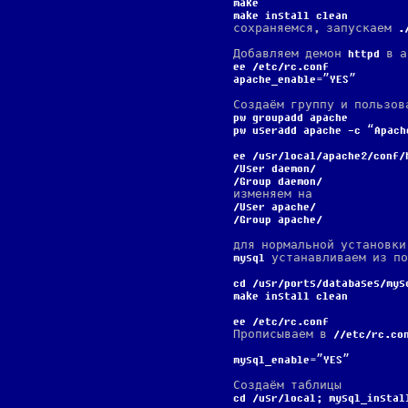
make
make install clean
сохраняемся, запускаем
./
Добавляем демон
httpd
в а
ee /etc/rc.conf
apache_enable=”YES”
Создаём группу и пользов
pw groupadd apache
pw useradd apache -c “Apach
ee /usr/local/apache2/conf/
User daemon
Group daemon
изменяем на
User apache
Group apache
для нормальной установки
mysql
устанавливаем из по
cd /usr/ports/databases/mys
make install clean
ee /etc/rc.conf
Прописываем в
/etc/rc.co
mysql_enable=”YES”
Создаём таблицы
cd /usr/local; mysql_instal