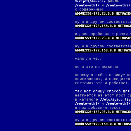
scripts/device
файлы
route-eth1
и
route-eth2
с содержимым
ADDRESS0=172.25.0.0 NETMASK
ну и в другом соответств
ADDRESS0=192.168.0.0 NETMAS
и даже пробовал строчки 
ADDRESS1=172.25.0.0 NETMASK
ну и в другом соответств
ADDRESS2=192.168.0.0 NETMAS
мало ли чё..
но и это не помогло
почему я всё это пишу? п
поисковиках, и находится 
системах это и работает, 
так вот опишу способ для 
наткнётся на этот пост с
в каталоге
/etc/sysconfig
route-eth1
и
route-eth2
в них добавляю текст
ADDRESS0=172.25.0.0 NETMASK
ну и в другом соответств
ADDRESS0=192.168.0.0 NETMAS