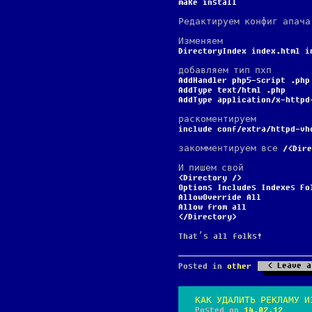
make install
Редактируем конфиг апача
Изменяем
DirectoryIndex index.html i
добавляем тип пхп
AddHandler php5-script .php
AddType text/html .php
AddType application/x-httpd
раскоментируем
include conf/extra/httpd-vh
закомментируем все
<Dir
И пишем свой
<Directory />
Options Includes Indexes Fo
AllowOverride All
Allow from all
</Directory>
That’s all folks!
Leave a
Posted in
other
КАК УДАЛИТЬ РЕКЛАМУ И
Posted on
14.02.12