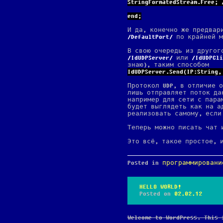
StringFormatedStream.Free;
end;
И да, конечно же предвар
DefaultPort
по крайней м
В свою очередь из другог
IdUDPServer
или
IdUDPCli
знаю), таким способом
IdUDPServer.Send(IP:String
Протокол UDP, в отличие 
лишь отправляет поток да
например для сети с парам
будет выглядеть как на ад
реализовать самому, если
Теперь можно писать чат 
Это всё, такое простое, 
Posted in
программировани
HELLO WORLD!
Posted on
02.02.12
Welcome to WordPress. This 