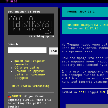
IT BLOG
Yet another IT blog
MONTH:
JULY 2012
VK.COM: ВХОДИМ НА «ВК
Posted on
22.07.12
ex itblog.pp.ua
Search
Из Турции недоступен сай
него не получается. Можн
Search
или организовать.
Намного проще это ограни
Quick and frequent
этот вариант имеет недос
commands
поэтому есть способ куда
Об этом сайте
Ссылки на другие
Для этого при подключени
сайты и полезные
DNS серверы вместо выдан
ресурсы
и 8.8.4.4, после этого сл
командой ipconfig /flushd
Best Static Webhosting
Posted in
сети
Tagged
DNS
DONATE
if you found
anything useful, then I'll
be writing the posts in
English