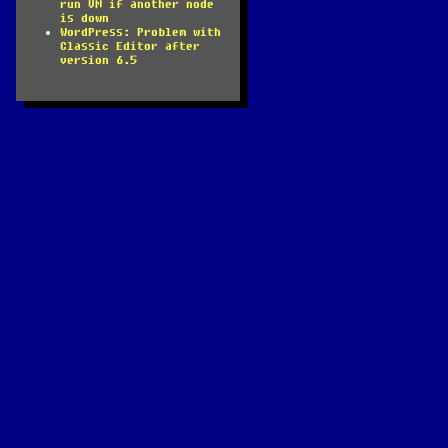
run VM if another node
is down
WordPress: Problem with
Classic Editor after
version 6.5