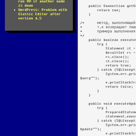
run VM if another node
is down
    public Connection getConnection() {

WordPress: Problem with
        return con;

Classic Editor after
    }

version 6.5
/*	метод, выполняющий просмотр базы данных, по сути не нужный,

*	т.к возвращает лишь успешно ли выполнена операция, но для

*	примера выполнения запроса, оставлю 

*/

    public boolean executeQuery(String query) {

        try {

            Statement st = con.createStatement();

            ResultSet rs = st.executeQuery(query);

            rs.close();

            st.close();

            return true;

        } catch (SQLException e) {

            System.err.println("There are problems with the query " + query + " in method "execute
Query"");

            e.printStackTrace();

            return false;

        }

    }

    public void executeUpdate(String query) { //метод, выполняющий изменения в БД

        try {

            PreparedStatement statement = con.prepareStatement(query);

            statement.executeUpdate();

        } catch (SQLException e) {

            System.err.println("There are problems with the query " + query + " in method "execute
Update"");

            e.printStackTrace();
