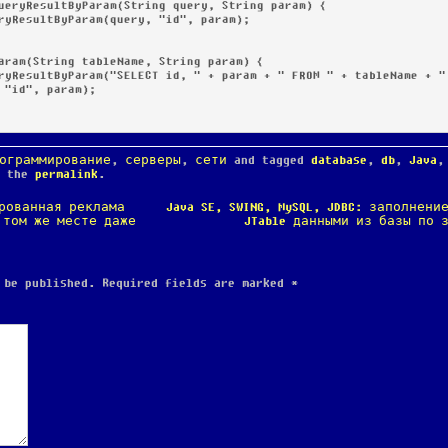
"id", param);

ограммирование
,
серверы
,
сети
and tagged
database
,
db
,
Java
k the
permalink
.
ированная реклама
Java SE, SWING, MySQL, JDBC: заполнени
 том же месте даже
JTable данными из базы по
 be published.
Required fields are marked
*