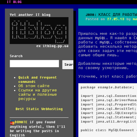
IT BLOG
Yet another IT blog
JAVA: КЛАСС ДЛЯ РАБОТЫ
Posted on
27.05.13
by
ma
Пришлось мне как-то разр
данных MySQL. Я нашёл в С
работы с MySQL, собствен
ex itblog.pp.ua
добавить несколько метод
для своих задач эти мето
самые общие лишь.
Search
Добавлены некоторые мето
Search
по своему усмотрению.
Уточняю, этот класс рабо
Quick and frequent
commands
Об этом сайте
package example.Database;

Ссылки на другие
сайты и полезные
import java.sql.Connection;
ресурсы
import java.sql.DriverManag
import java.sql.PreparedSta
import java.sql.ResultSet;

Best Static Webhosting
import java.sql.SQLExceptio
import java.sql.Statement;

import java.util.ArrayList;
DONATE
if you found
anything useful, then I'll
public class MySQLConnect {
be writing the posts in
English