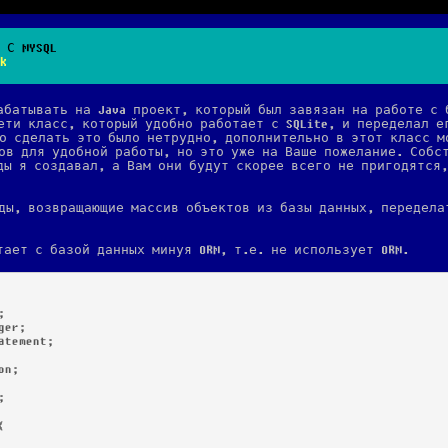
 С MYSQL
k
абатывать на Java проект, который был завязан на работе с 
ети класс, который удобно работает с SQLite, и переделал е
но сделать это было нетрудно, дополнительно в этот класс м
ов для удобной работы, но это уже на Ваше пожелание. Собс
ды я создавал, а Вам они будут скорее всего не пригодятся
ды, возвращающие массив объектов из базы данных, передела
тает с базой данных минуя ORM, т.е. не использует ORM.


er;

tement;

n;




