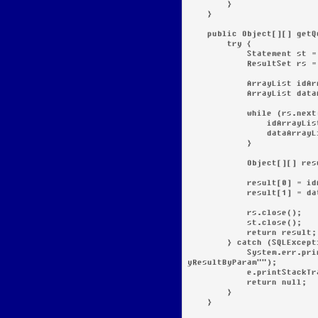
        }

    }

    public Object[][] getQueryResultByParam(String query, String idColumnName, String param) {

        try {

            Statement st = con.createStatement();

            ResultSet rs = st.executeQuery(query);

            ArrayList idArrayList = new ArrayList();

            ArrayList dataArrayList = new ArrayList();

            while (rs.next()) {

                idArrayList.add(rs.getString(idColumnName));

                dataArrayList.add(rs.getString(param));

            }

            Object[][] result = new Object[2][];

            result[0] = idArrayList.toArray();

            result[1] = dataArrayList.toArray();

            rs.close();

            st.close();

            return result;

        } catch (SQLException e) {

            System.err.println("There are problems with the query " + query + " in method "getQuer
yResultByParam"");

            e.printStackTrace();

            return null;

        }

    }
