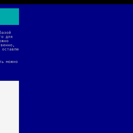
базой
го для
ожно
твенно,
, оставлю
ть можно