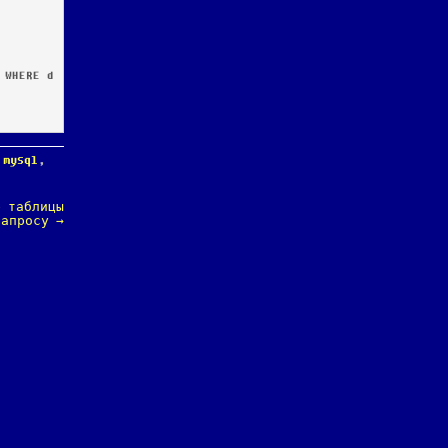
,
mysql
,
е таблицы
 запросу
→