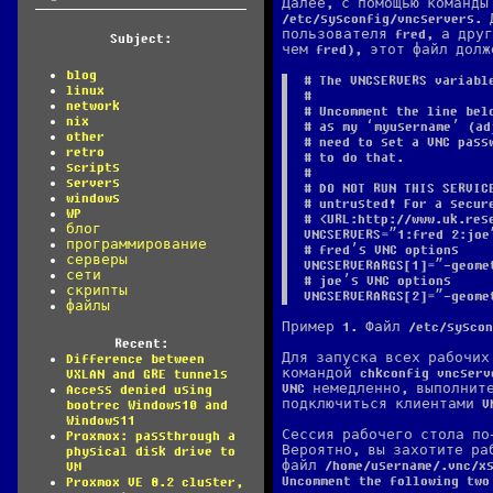
Далее, с помощью команды
/etc/sysconfig/vncservers
пользователя fred, а дру
Subject:
чем fred), этот файл долж
blog
# The VNCSERVERS variabl
linux
#
network
# Uncomment the line bel
nix
# as my ‘myusername’ (ad
other
# need to set a VNC pass
retro
# to do that.
scripts
#
servers
# DO NOT RUN THIS SERVIC
windows
# untrusted! For a secur
WP
# <URL:http://www.uk.res
блог
VNCSERVERS=”1:fred 2:joe
программирование
# fred’s VNC options
серверы
VNCSERVERARGS[1]=”-geome
сети
# joe’s VNC options
скрипты
VNCSERVERARGS[2]=”-geome
файлы
Пример 1. Файл /etc/syscon
Recent:
Для запуска всех рабочих
Difference between
командой chkconfig vncser
VXLAN and GRE tunnels
VNC немедленно, выполните
Access denied using
подключиться клиентами VN
bootrec Windows10 and
Windows11
Сессия рабочего стола по
Proxmox: passthrough a
Вероятно, вы захотите ра
physical disk drive to
файл /home/username/.vnc/
VM
Uncomment the following two
Proxmox VE 8.2 cluster,