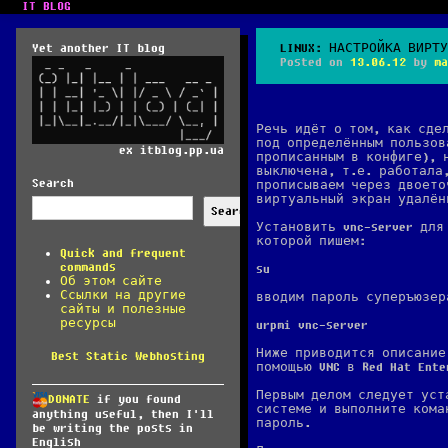
IT BLOG
Yet another IT blog
LINUX: НАСТРОЙКА ВИРТ
Posted on
13.06.12
by
ma
Речь идёт о том, как сде
под определённым пользов
ex itblog.pp.ua
прописанным в конфиге), 
выключена, т.е. работала
Search
прописываем через двоето
виртуальный экран удалён
Search
Установить vnc-server для
которой пишем:
Quick and frequent
commands
su
Об этом сайте
Ссылки на другие
вводим пароль суперъюзер
сайты и полезные
ресурсы
urpmi vnc-server
Ниже приводится описание
Best Static Webhosting
помощью VNC в Red Hat Ente
Первым делом следует уст
DONATE
if you found
системе и выполните кома
anything useful, then I'll
пароль.
be writing the posts in
English