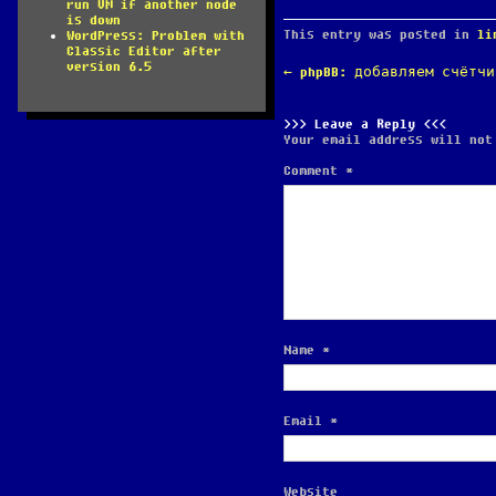
run VM if another node
is down
This entry was posted in
li
WordPress: Problem with
Classic Editor after
version 6.5
POST
←
phpBB: добавляем счётчи
NAVIGATION
Leave a Reply
Your email address will not
Comment
*
Name
*
Email
*
Website