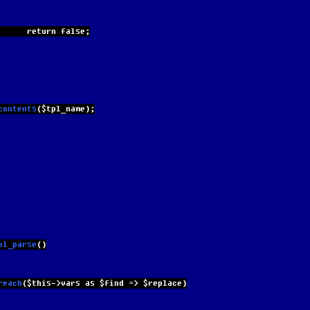
                                 return false;
contents
($tpl_name);
pl_parse
()
              foreach
($this->vars as $find => $replace)