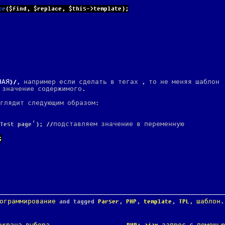
ce
($find, $replace, $this->template);
НАЯ}
, например если сделать в тегах , то не меняя шаблон
 значение содержимого.
ыглядит следующим образом:
,’Test page’); //подставляем значение в переменную
;
ограммирование
and tagged
Parser
,
PHP
,
template
,
TPL
,
шаблон
.