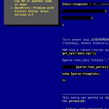
run VM if another node
$this->template = 
str_repla
is down
WordPress: Problem with
                         }
Classic Editor after
version 6.5
                 }
}
Теги имеют вид
{ПЕРЕМЕН
страницы, можно изменить
PHP-код в таком случае в
get_tpl('main.tpl');
$parse->set_tpl(‘{title}’
        $parse->tpl_parse()
echo $parse->template;
?>
This entry was posted in
пр
the
permalink
.
POST