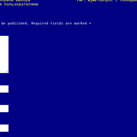
экрана выбора
PHP: ajax-запрос с помощь
я пользователями
 be published.
Required fields are marked
*