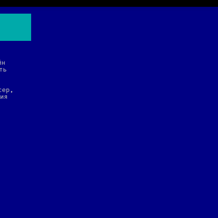
йн
ть
сер,
ния