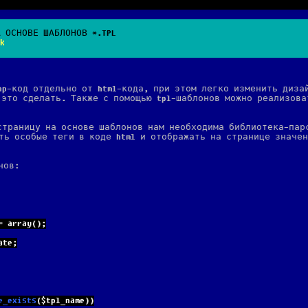
А ОСНОВЕ ШАБЛОНОВ *.TPL
k
hp-код отдельно от html-кода, при этом легко изменить диза
 это сделать. Также с помощью tpl-шаблонов можно реализова
страницу на основе шаблонов нам необходима библиотека-пар
ть особые теги в коде html и отображать на странице значе
нов:
= array();
ate;
e_exists
($tpl_name))