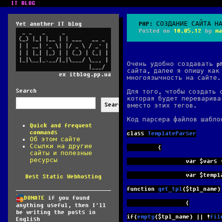
IT BLOG
Yet another IT blog
PHP: СОЗДАНИЕ САЙТА Н
Posted on
18.05.12
by
ma
Очень удобно создавать p
сайта, далее я опишу как
ex itblog.pp.ua
многоязычность на сайте.
Search
Для того, чтобы создать 
которая будет переварива
Search
вместо этих тегов.
Код парсера файлов шабло
Quick and frequent
commands
class
TemplateParser
Об этом сайте
Ссылки на другие
         {
сайты и полезные
ресурсы
                 var
 $vars 
                 var 
$templ
Best Static Webhosting
function
get_tpl
($tpl_name)
DONATE
if you found
                 {
anything useful, then I'll
be writing the posts in
if(
empty
($tpl_name) || !
fil
English