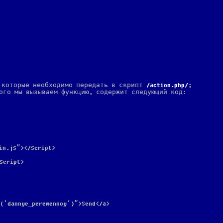
которые необходимо передать в скрипт
action.php
;
рого мы вызываем функцию, содержит следующий код:
in.js”></script>
script>
(‘dannye_peremennoy’)”>Send</a>