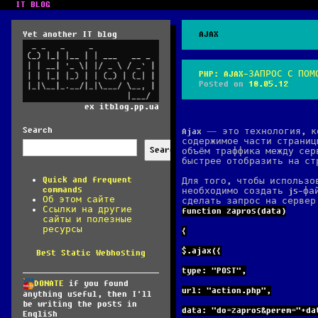
IT BLOG
Yet another IT blog
AJAX
PHP: AJAX-ЗАПРОС С ПОМ
Posted on
18.05.12
ex itblog.pp.ua
Search
Ajax — это технология, к
содержимое части страниц
Search
объём траффика между сер
быстрее отобразить на ст
Quick and frequent
Для того, чтобы использо
commands
необходимо создать js-фа
Об этом сайте
сделать запрос на сервер
Ссылки на другие
function zapros(data)
сайты и полезные
ресурсы
{
$.ajax({
Best Static Webhosting
type: "POST",
DONATE
if you found
url: "action.php",
anything useful, then I'll
be writing the posts in
data: "do=zapros&perem="+da
English