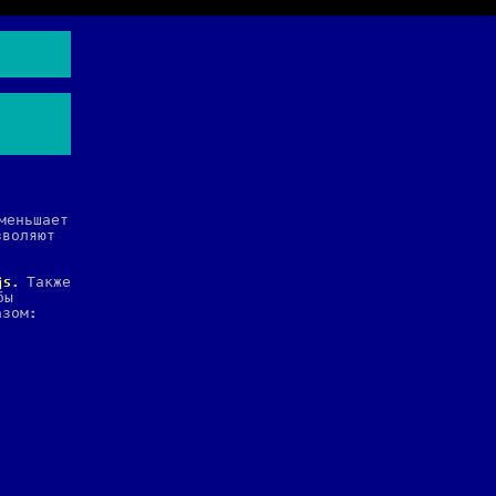
уменьшает
зволяют
js
. Также
бы
азом: