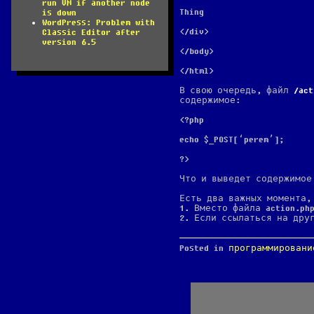
run VM if another node
Thing
is down
WordPress: Problem with
</div>
Classic Editor after
version 6.5
</body>
</html>
В свою очередь, файл
act
содержимое:
<?php
echo $_POST[‘perem’];
?>
Что и выведет содержимо
Есть два важных момента,
1. Вместо файла action.ph
2. Если ссылаться на дру
Posted in
программировани