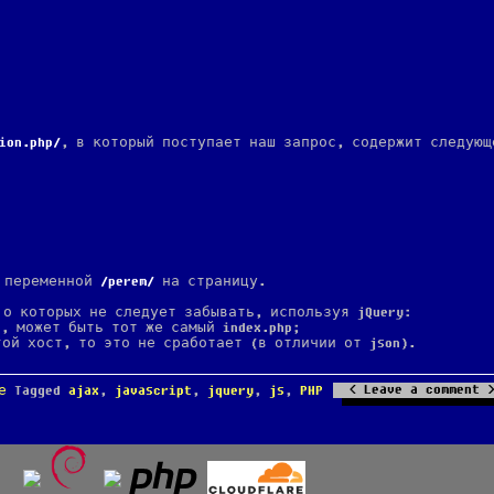
ion.php
, в который поступает наш запрос, содержит следующ
е переменной
perem
на страницу.
 о которых не следует забывать, используя jQuery:
p, может быть тот же самый index.php;
гой хост, то это не сработает (в отличии от json).
Leave a comment
е
Tagged
ajax
,
javascript
,
jquery
,
js
,
PHP