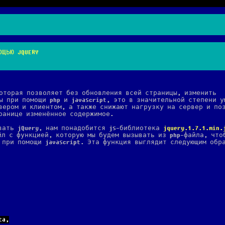
ОЩЬЮ JQUERY
оторая позволяет без обновления всей страницы, изменить
ы при помощи php и javascript, это в значительной степени 
вером и клиентом, а также снижают нагрузку на сервер и по
ранице изменённое содержимое.
вать jQuery, нам понадобится js-библиотека
jquery.1.7.1.min.
йл с функцией, которую мы будем вызывать из php-файла, что
 при помощи javascript. Эта функция выглядит следующим обр
ta,