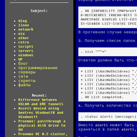
Subject:
. OK [CAPABILITY IMAP4rev1
D=REFERENCES THREAD=REFS T
NAMESPACE UIDPLUS LIST-EXT
blog
XT=SEARCH LIST-STATUS SPEC
linux
network
В противном случае невер
nix
other
3. Получаем список папок
retro
scripts
servers
. list """*"
windows
WP
Ответом должно быть что-
блог
программирование
* LIST (\HasNoChildren) "."
серверы
* LIST (\HasNoChildren) "."
сети
* LIST (\HasNoChildren) "."
скрипты
* LIST (\HasNoChildren) "."
файлы
* LIST (\HasNoChildren) "."
* LIST (\HasNoChildren) "."
Recent:
. OK List completed.
Difference between
VXLAN and GRE tunnels
4. Получить количество с
Access denied using
bootrec Windows10 and
. status alerts (messages)
Windows11
Proxmox: passthrough a
Вместо alerts может быть 
physical disk drive to
храняться в папке alerts
VM
Proxmox VE 8.2 cluster,