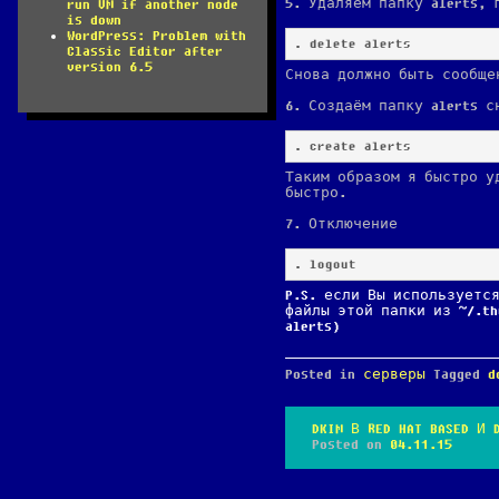
5. Удаляем папку alerts,
run VM if another node
is down
WordPress: Problem with
. delete alerts
Classic Editor after
version 6.5
Снова должно быть сообще
6. Создаём папку alerts с
. create alerts
Таким образом я быстро у
быстро.
7. Отключение
. logout
P.S. если Вы используется
файлы этой папки из ~/.thu
alerts)
Posted in
серверы
Tagged
d
DKIM В RED HAT BASED И 
Posted on
04.11.15