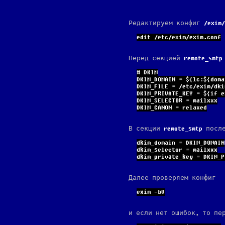
Редактируем конфиг
exim
edit /etc/exim/exim.conf
Перед секцией
remote_smtp
# DKIM
DKIM_DOMAIN = ${lc:${doma
DKIM_FILE = /etc/exim/dki
DKIM_PRIVATE_KEY = ${
if
 e
DKIM_SELECTOR = mailxxx
DKIM_CANON = relaxed
В секции
remote_smtp
после
dkim_domain = DKIM_DOMAIN
dkim_selector = mailxxx
dkim_private_key = DKIM_P
Далее проверяем конфиг
exim -bV
и если нет ошибок, то пе