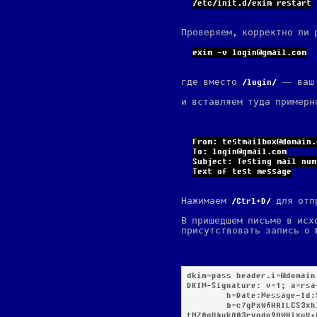
/etc/init.d/exim restart
Проверяем, корректно ли 
exim -v login
@gmail
.com
где вместо
login
— ваш л
и вставляем туда примерн
From: testmailbox
@domain
.
To: login
@gmail
.com
Subject: Testing mail num
Text of test message
Нажимаем
Ctrl+D
для отп
В пришедшем письме в исх
присутствовать запись о 
dkim=pass 
header.i=@domain
DKIM-Signature: v=1; a=rsa
	h=Date:Message-Id:Subject:To:From; bh=4va6Om8rQAC1qwOFl25GK4pspjLbTsksnYxam9/wNvU=;

	b=c7gPxW6HRILCS3xhlsRYa62SkSPzoAceCzcPDWUFynmUhjvElO/xAGIy3NV3k/RUxoPp2fA2OG6y1sUS5rEbMcW+
tMZ0gU4ukO03rvodp9OWHixuV+