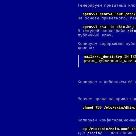
Генерируем приватный клю
openssl genrsa -out /etc/
На основе приватного, ге
openssl rsa -in dkim.key 
В текущей папке файл
dkim
публичный ключ.
Копируем содержимое публ
домена:
mailxxx._domainkey IN TXT
p=хеш_публичного_ключа
Копируем и добавляем её 
Меняем права на приватны
chmod 
755
/etc/exim/dkim.
Копируем конфигурационны
cp /etc/exim/exim.conf /h
где
login
— ваш логин