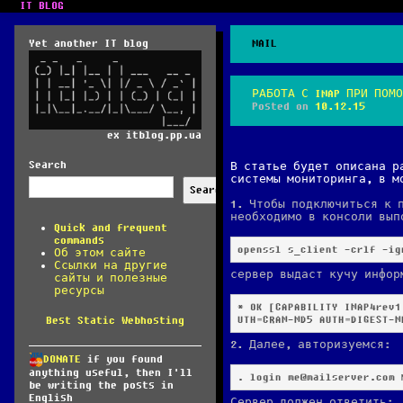
IT BLOG
Yet another IT blog
MAIL
РАБОТА С IMAP ПРИ ПОМО
Posted on
10.12.15
ex itblog.pp.ua
Search
В статье будет описана р
системы мониторинга, в м
Search
1. Чтобы подключиться к 
необходимо в консоли вып
Quick and frequent
commands
openssl s_client -crlf -ig
Об этом сайте
Ссылки на другие
сервер выдаст кучу инфор
сайты и полезные
ресурсы
* OK [CAPABILITY IMAP4rev1
UTH=CRAM-MD5 AUTH=DIGEST-M
Best Static Webhosting
2. Далее, авторизуемся:
DONATE
if you found
anything useful, then I'll
. login 
me@mailserver.com
 
be writing the posts in
English
Сервер должен ответить: