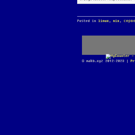
Posted in
linux
,
nix
,
серв
© makb.xyz 2012-2023 |
Pr