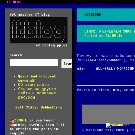
IT BLOG
Yet another IT blog
NOPASSWD
LINUX: РАЗРЕШАЕМ SUDO 
Posted on
26.05.14
ex itblog.pp.ua
Search
Почему-то часто забываю к
/usr/local/etc/sudoers), 
Search
user ALL=(ALL) NOPASSWD:
Quick and frequent
commands
Об этом сайте
Ссылки на другие
Posted in
linux
,
nix
,
серв
сайты и полезные
ресурсы
Best Static Webhosting
DONATE
if you found
anything useful, then I'll
be writing the posts in
© makb.xyz 2012-2023 |
Pr
English