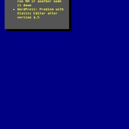
run VM if another node
is down
WordPress: Problem with
Classic Editor after
version 6.5