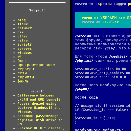
Posted in
скрипты
Tagged
p
Subject:
PHPBB 3: УБИРАЕМ SID И
blog
Posted on
27.05.12
linux
network
nix
Session ID
в строке адре
other
тему форума, приходится
retro
неопытные пользователи м
scripts
ресурсе свой
SID
, что м
servers
windows
Для того чтобы
cookies
к
WP
php.ini
были настроены 
блог
программирование
session.use_cookies On On
серверы
session.use_only_cookies On
сети
session.use_trans_sid 0 0
скрипты
файлы
После чего необходимо вн
phpBB
:
Recent:
Difference between
После кода
VXLAN and GRE tunnels
Access denied using
// Assign sid if session id
bootrec Windows10 and
if ($session_id === false)
Windows11
{
Proxmox: passthrough a
$session_id = $_SID;
physical disk drive to
}
VM
Proxmox VE 8.2 cluster,
необходиомо добавить: