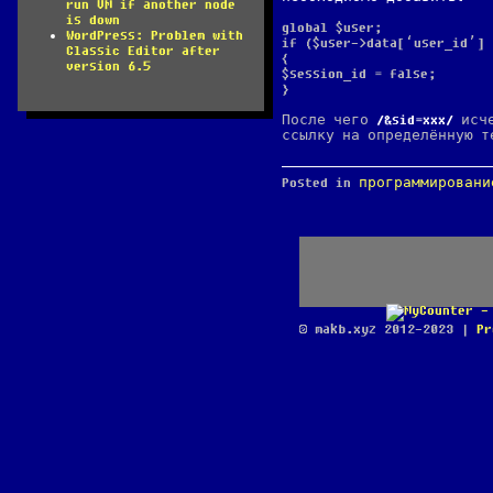
run VM if another node
is down
global $user;
WordPress: Problem with
if ($user->data[‘user_id’] 
Classic Editor after
{
version 6.5
$session_id = false;
}
После чего
&sid=xxx
исче
ссылку на определённую т
Posted in
программировани
© makb.xyz 2012-2023 |
Pr