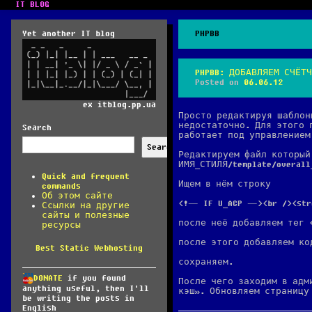
IT BLOG
Yet another IT blog
PHPBB
PHPBB: ДОБАВЛЯЕМ СЧЁТ
Posted on
06.06.12
ex itblog.pp.ua
Просто редактируя шаблон
недостаточно. Для этого 
Search
работает под управлением
Search
Редактируем файл который
ИМЯ_СТИЛЯ/template/overall
Quick and frequent
Ищем в нём строку
commands
Об этом сайте
<!— IF U_ACP —><br /><str
Ссылки на другие
сайты и полезные
после неё добавляем тег <
ресурсы
после этого добавляем ко
Best Static Webhosting
сохраняем.
DONATE
if you found
После чего заходим в адм
anything useful, then I'll
кэш». Обновляем страницу
be writing the posts in
English