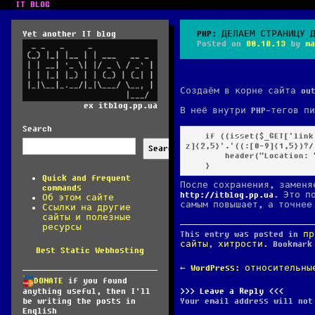
IT BLOG
Yet another IT blog
PHP: ДЕЛАЕМ СТРАНИЦУ 
Posted on
08.10.13
by
ma
Создаём в корне сайта out
ex itblog.pp.ua
В неё внутри PHP-тегов п
Search
    if ((isset($_GET['link'])) AND (preg_match( '/^(http|https)://[a-z0-9]+([-.]{1}[a-z0-9]+)*.[a-
z]{2,5}'.'((:[0-9]{1,5})?/
Search
        header("Location: ".$_GET['link']."");

Quick and frequent
После сохранения, заменя
commands
http://itblog.pp.ua
. Это п
Об этом сайте
самым повышает, а точнее
Ссылки на другие
сайты и полезные
ресурсы
This entry was posted in
пр
сайты
,
хитрости
. Bookmar
Best Static Webhosting
POST
←
WordPress: относительны
NAVIGATION
DONATE
if you found
Leave a Reply
anything useful, then I'll
Your email address will not
be writing the posts in
English