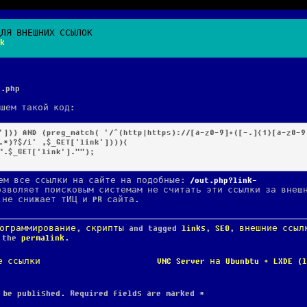
ДЛЯ ВНЕШНИХ ССЫЛОК
k
.php
ишем такой код:
.*)?$/i' ,$_GET['link']))){

ем все ссылки на сайте на подобные:
/out.php?link-
озволяет поисковым системам не считать эти ссылки за внеш
 не снижает тИЦ и PR сайта.
ограммирование
,
скрипты
and tagged
links
,
SEO
,
внешние ссыл
k the
permalink
.
е ссылки
VNC Server на Ubunbtu + LXDE (
 be published.
Required fields are marked
*