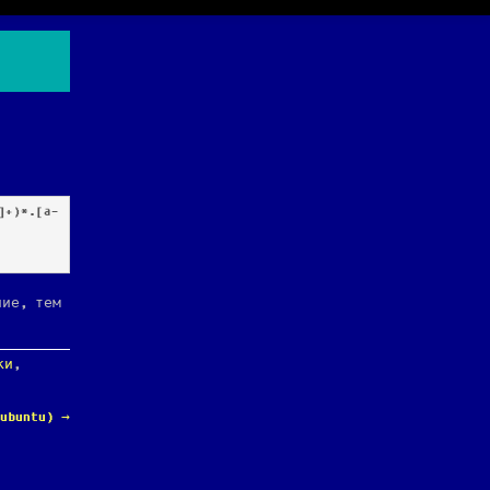
ние, тем
ки
,
lubuntu)
→