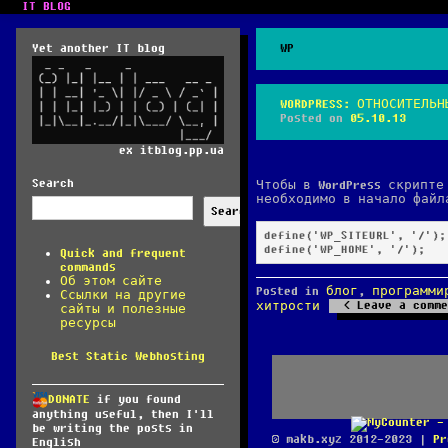
IT BLOG
Yet another IT blog
WP
WORDPRESS: ОТНОСИТЕЛЬН
Posted on
05.10.13
ex itblog.pp.ua
Search
Чтобы в WordPress скрипт
необходимо в начало фай
Search
define('WP_SITEURL', '/');

Quick and frequent
commands
Об этом сайте
Posted in
блог
,
программи
Ссылки на другие
Leave a comme
хитрости
сайты и полезные
ресурсы
Best Static Webhosting
DONATE
if you found
anything useful, then I'll
be writing the posts in
© makb.xyz 2012-2023 |
Pr
English