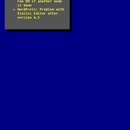
run VM if another node
is down
WordPress: Problem with
Classic Editor after
version 6.5